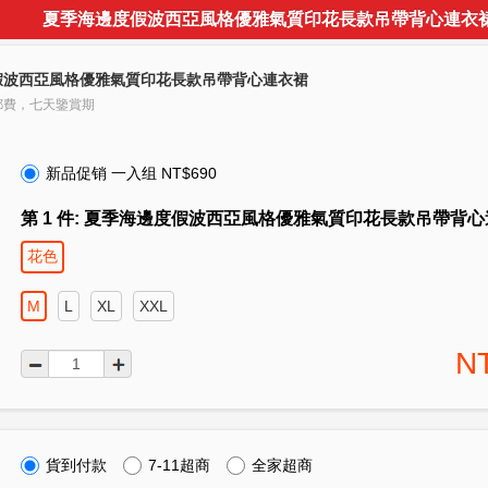
夏季海邊度假波西亞風格優雅氣質印花長款吊帶背心連衣
假波西亞風格優雅氣質印花長款吊帶背心連衣裙
郵費，七天鑒賞期
新品促销 一入组 NT$690
第 1 件: 夏季海邊度假波西亞風格優雅氣質印花長款吊帶背
花色
M
L
XL
XXL
N
貨到付款
7-11超商
全家超商