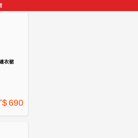
裙
心連衣裙
T$
690